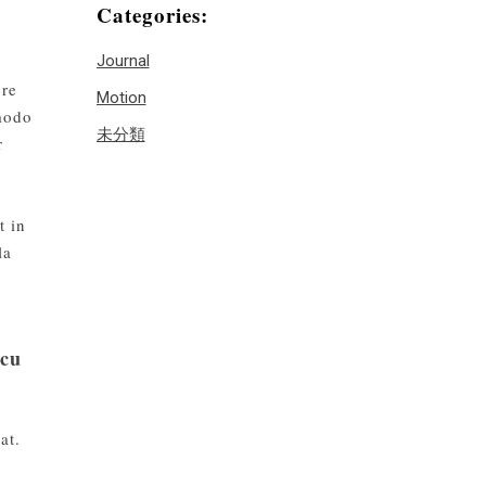
Categories:
Journal
ore
Motion
mmodo
未分類
r
t in
la
rcu
at.