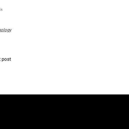
is
ology
 post