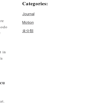
Categories:
Journal
ore
Motion
mmodo
未分類
r
t in
la
rcu
at.