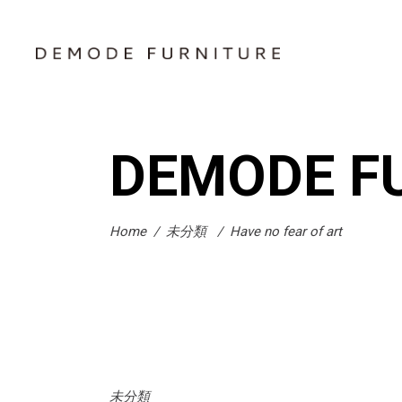
DEMODE F
Home
/
未分類
/
Have no fear of art
未分類