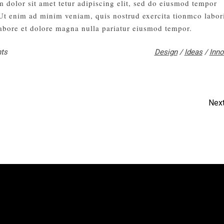
 dolor sit amet tetur adipiscing elit, sed do eiusmod tempor
 Ut enim ad minim veniam, quis nostrud exercita tionmco labor
abore et dolore magna nulla pariatur eiusmod tempor.
ts
Design
/
Ideas
/
Inno
Next