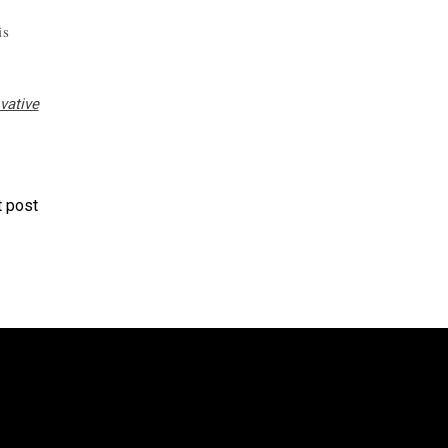
is
vative
 post